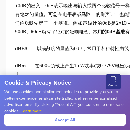
±3dB的出入。0dB表示输出与输入或两个比较信号
有绝对的量值。可您在电平表或马路上的噪声计上也能
们给0dB先定了一个基准。例如声级计的0dB是2×10
50dB、60dB就有了绝对的轻响概念。
常用的0dB基准
dBFS
——以满刻度的量值为0dB，常用于各种特性曲线
dBm
——在600Ω负载上产生1mW功率(或0.775V电压
上；
Cookie & Privacy Notice
Contact
dBV
——以1伏为0dB；
We use cookies and similar technologies to provide you with a
better experience, analyze site traffic, and serve personalized
advertisements. By clicking "Accept All", you consent to our use of
dBW
——以1瓦为0dB。
cookies.
Learn more
Accept All
一般读出多少dB后，就不用再化为电压、声压等物理