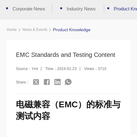
Corporate News
Industry News
Product Kn
Product Knowledge
Home
News & Events
EMC Standards and Testing Content
Source：Yint
Time：2024-01-23
Views：3710
Share：
电磁兼容（EMC）的标准与
测试内容