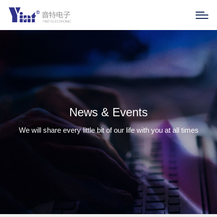
News & Events
We will share every little bit of our life with you at all times