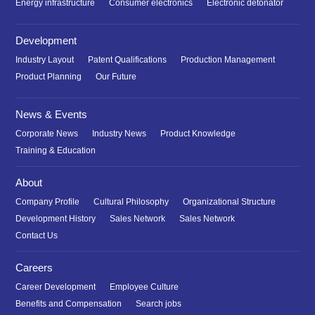
Energy infrastructure
Consumer electronics
Electronic detonator
Development
Industry Layout
Patent Qualifications
Production Management
Product Planning
Our Future
News & Events
Corporate News
Industry News
Product Knowledge
Training & Education
About
Company Profile
Cultural Philosophy
Organizational Structure
Development History
Sales Network
Sales Network
Contact Us
Careers
Career Development
Employee Culture
Benefits and Compensation
Search jobs