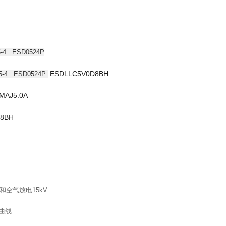
5-4
ESD0524P
ESDLLC5V0D8BH
05-4
ESD0524P
MAJ5.0A
D8BH
kV和空气放电15kV
V曲线