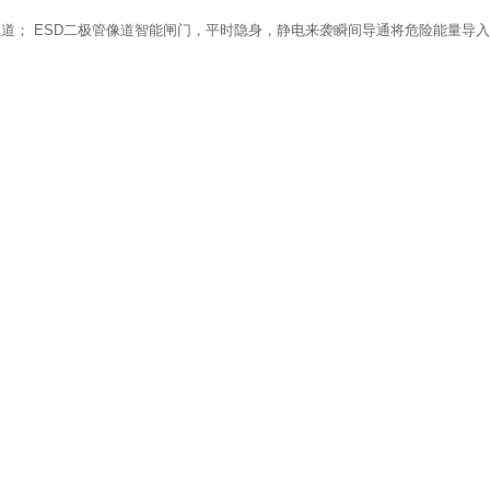
道； ESD二极管像道智能闸门，平时隐身，静电来袭瞬间导通将危险能量导