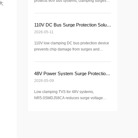
protects 90V bus systems, clamping surges
大
near 120V to prevent DC-DC chip breakdown
and latent failure.
110V DC Bus Surge Protection Solution | Low Clamping TVS Design
2026-05-11
110V low clamping DC bus protection device
prevents chip damage from surges and
spikes, ensuring voltage stays under 150V for
reliable system operation.
48V Power System Surge Protection Solution | Low Clamping TVS in Automotive Electronics and PoE Applications
2026-05-09
Low clamping TVS for 48V systems,
NR5.0SMDJ58CA reduces surge voltage
near DC-DC safe window, preventing
breakdown and EMI issues in automotive and
PoE.