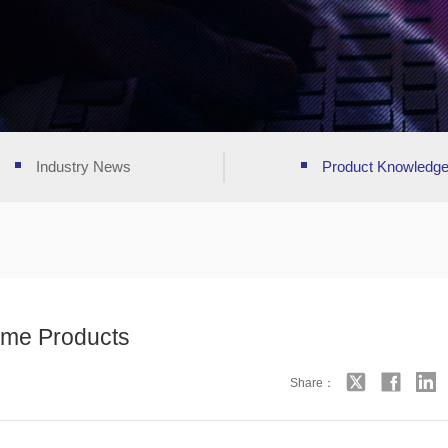
Industry News
Product Knowledg
ome Products
Share：