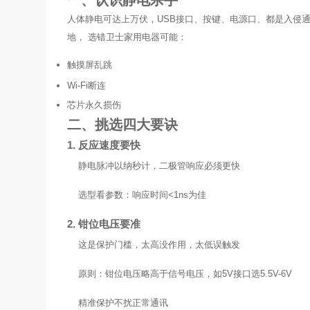
一、认识静电杀手
人体静电可达上万伏，USB接口、按键、电源口、都是入侵通
地， 选错卫士家用电器可能：
触摸屏乱跳
Wi-Fi断连
芯片永久损伤
二、挑选四大要诀
1. 反应速度要快
静电脉冲以纳秒计，二极管响应必须更快
选型看参数：响应时间<1ns为佳
2. 钳位电压要准
这是保护门槛，太高没作用，太低误触发
原则：钳位电压略高于信号电压，如5V接口选5.5V-6V
精准保护不扰正常通讯