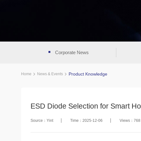
Corporate News
Product Knowledge
Home
News & Events
ESD Diode Selection for Smart H
Source：Yint
Time：2025-12-06
Views：768