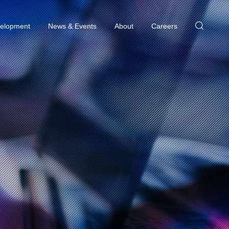
elopment
News & Events
About
Careers