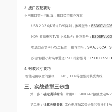
3. 接口匹配要对
不同接口需不同配置，接口类型推荐方案
USB 2.0/3.0多通道TVS阵列，推荐型号：
ESDSRVLC0
HDMI超低电容TVS（<0.5pF）推荐型号：
ESDSRVLC
SMAJ5.0CA S
电源口高功率TVS二极管 推荐型号：
ESDLLC5V0
按键/触摸小封装单通道ESD 推荐型号：
4. 封装尺寸要巧
智能电路板空间紧张， 0201、DFN等微型封装受青睐
三、实战选型三步曲
第一步：
确定测试标准
常用IEC 61000-4-2接触放电8
第二步：
计算关键参数
工作电压加20%余量和查器件I-