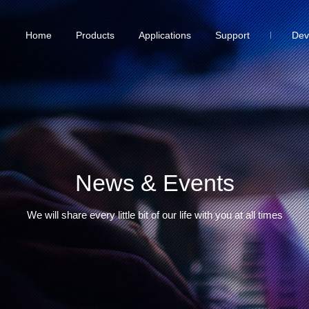
Home
Products
Applications
Support
Dev
News & Events
We will share every little bit of our life with you at all times