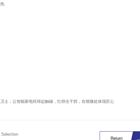
散热
隐形卫士；让智能家电经得起触碰，扛得住干扰，在细微处体现匠心
 Selection
Return