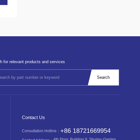
h for relevant products and services
Contact Us
+86 18721669954
Consultation Hotline：
4th Floor, Building 9, Shuimu Garden,