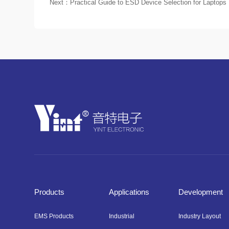
Next：
Practical Guide to ESD Device Selection for Laptops
Products
Applications
Development
EMS Products
Industrial
Industry Layout