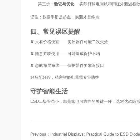
第三步：
验证与优化
实际打静电测试和用红外测温看
记住：数据手册是起点，实测才是终点
四、常见误区提醒
✘ 只看价格便宜——劣质器件可能二次失效
✘ 随意并联使用——可能造成保护不均
✘ 忽略布局布线——保护器件要靠近接口
好马配好鞍，精密智能电器需专业防护
守护智能生活
ESD二极管虽小，却是家电可靠性的关键一环，选对这款
Previous：
Industrial Displays: Practical Guide to ESD Diode