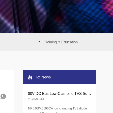
e
Training & Education
Hot News
90V DC Bus Low-Clamping TVS Surge Protection Solution｜120V Withstand DC
2026-05-14
NR5.0SMDJ90CA low clamping TVS diode